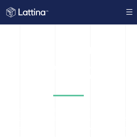
Sistema Separflex®
Es un sistema de protección
inteligente que revoluciona el
embalaje industrial.
Separflex® es una solución exclusiva desarrollada y
patentada por Lattina SRL, fruto de años de investigación,
innovación y experiencia en la industria del packaging. Este