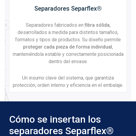
Separadores Separflex®
Separadores fabricados en
fibra sólida
,
desarrollados a medida para distintos tamaños,
formatos y tipos de productos. Su diseño permite
proteger cada pieza de forma individual
,
manteniéndola estable y correctamente posicionada
dentro del envase.
Un insumo clave del sistema, que garantiza
protección, orden interno y eficiencia en el embalaje.
Cómo se insertan los
separadores Separflex®